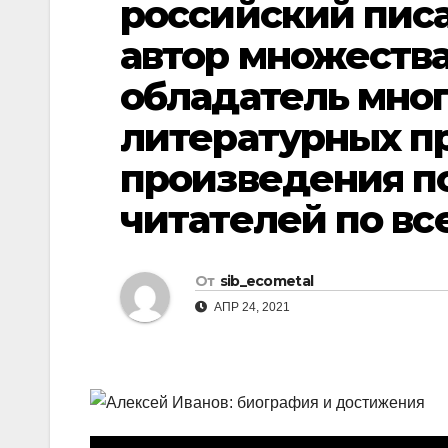
российский писа
р
l
а
автор множества 
a
в
обладатель мно
s
и
литературных пр
s
т
n
ь
произведения п
i
читателей по вс
k
i
От
sib_ecometal
АПР 24, 2021