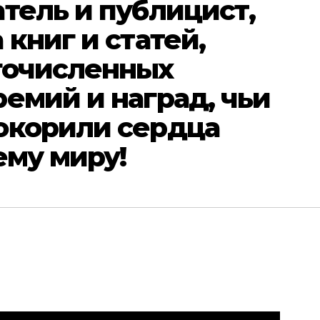
тель и публицист,
книг и статей,
гочисленных
емий и наград, чьи
окорили сердца
ему миру!