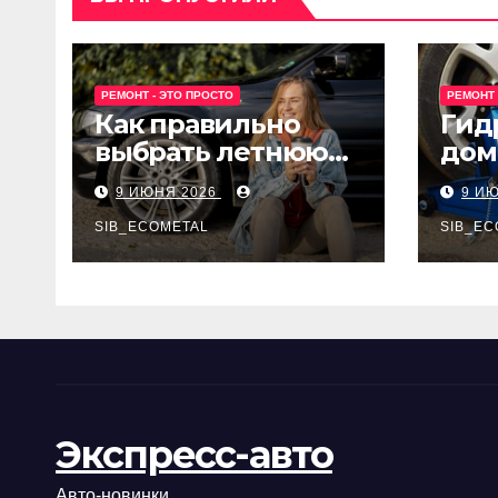
РЕМОНТ - ЭТО ПРОСТО
РЕМОНТ 
Как правильно
Гид
выбрать летнюю
дом
резину для
Epon
9 ИЮНЯ 2026
9 И
машины?
SIB_ECOMETAL
SIB_EC
Экспресс-авто
Авто-новинки