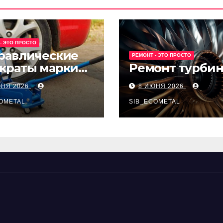
- ЭТО ПРОСТО
равлические
РЕМОНТ - ЭТО ПРОСТО
краты марки
Ремонт турби
t и Avk-line
ЮНЯ 2026
8 ИЮНЯ 2026
OMETAL
SIB_ECOMETAL