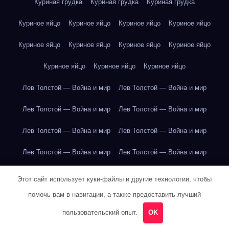
Куриная грудка
Куриная грудка
Куриная грудка
Куриное яйцо
Куриное яйцо
Куриное яйцо
Куриное яйцо
Куриное яйцо
Куриное яйцо
Куриное яйцо
Куриное яйцо
Куриное яйцо
Куриное яйцо
Куриное яйцо
Лев Толстой — Война и мир
Лев Толстой — Война и мир
Лев Толстой — Война и мир
Лев Толстой — Война и мир
Лев Толстой — Война и мир
Лев Толстой — Война и мир
Лев Толстой — Война и мир
Лев Толстой — Война и мир
Лев Толстой — Война и мир
Лев Толстой — Война и мир
Этот сайт использует куки-файлы и другие технологии, чтобы
помочь вам в навигации, а также предоставить лучший
Лев Толстой — Война и мир
Лев Толстой — Война и мир
пользовательский опыт.
OK
Лев Толстой — Война и мир
Лев Толстой — Война и мир