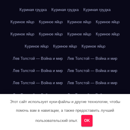
Куриная грудка
Куриная грудка
Куриная грудка
Куриное яйцо
Куриное яйцо
Куриное яйцо
Куриное яйцо
Куриное яйцо
Куриное яйцо
Куриное яйцо
Куриное яйцо
Куриное яйцо
Куриное яйцо
Куриное яйцо
Лев Толстой — Война и мир
Лев Толстой — Война и мир
Лев Толстой — Война и мир
Лев Толстой — Война и мир
Лев Толстой — Война и мир
Лев Толстой — Война и мир
Лев Толстой — Война и мир
Лев Толстой — Война и мир
Этот сайт использует куки-файлы и другие технологии, чтобы
Лев Толстой — Война и мир
Лев Толстой — Война и мир
помочь вам в навигации, а также предоставить лучший
Лев Толстой — Война и мир
Лев Толстой — Война и мир
пользовательский опыт.
OK