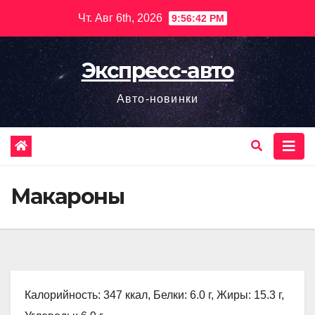
Перейти
Чт. Авг 6th, 2026
9:56:43 PM
к
содержимому
Экспресс-авто
Авто-новинки
Макароны
Калорийность: 347 ккал, Белки: 6.0 г, Жиры: 15.3 г,