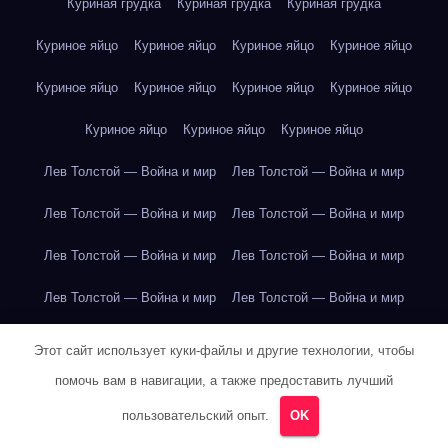
Куриная грудка
Куриная грудка
Куриная грудка
Куриное яйцо
Куриное яйцо
Куриное яйцо
Куриное яйцо
Куриное яйцо
Куриное яйцо
Куриное яйцо
Куриное яйцо
Куриное яйцо
Куриное яйцо
Куриное яйцо
Лев Толстой — Война и мир
Лев Толстой — Война и мир
Лев Толстой — Война и мир
Лев Толстой — Война и мир
Лев Толстой — Война и мир
Лев Толстой — Война и мир
Лев Толстой — Война и мир
Лев Толстой — Война и мир
Лев Толстой — Война и мир
Лев Толстой — Война и мир
Этот сайт использует куки-файлы и другие технологии, чтобы
помочь вам в навигации, а также предоставить лучший
Лев Толстой — Война и мир
Лев Толстой — Война и мир
пользовательский опыт.
OK
Лев Толстой — Война и мир
Лев Толстой — Война и мир