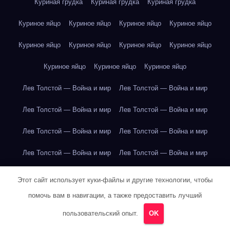
Куриная грудка
Куриная грудка
Куриная грудка
Куриное яйцо
Куриное яйцо
Куриное яйцо
Куриное яйцо
Куриное яйцо
Куриное яйцо
Куриное яйцо
Куриное яйцо
Куриное яйцо
Куриное яйцо
Куриное яйцо
Лев Толстой — Война и мир
Лев Толстой — Война и мир
Лев Толстой — Война и мир
Лев Толстой — Война и мир
Лев Толстой — Война и мир
Лев Толстой — Война и мир
Лев Толстой — Война и мир
Лев Толстой — Война и мир
Лев Толстой — Война и мир
Лев Толстой — Война и мир
Этот сайт использует куки-файлы и другие технологии, чтобы
помочь вам в навигации, а также предоставить лучший
Лев Толстой — Война и мир
Лев Толстой — Война и мир
пользовательский опыт.
OK
Лев Толстой — Война и мир
Лев Толстой — Война и мир