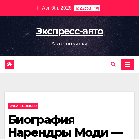
Перейти
Чт. Авг 6th, 2026
6:22:54 PM
к
содержимому
Экспресс-авто
Авто-новинки
UNCATEGORISED
Биография
Нарендры Моди —