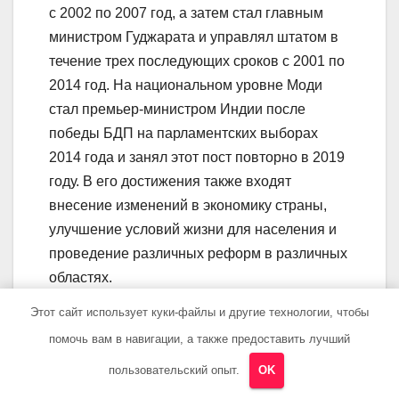
с 2002 по 2007 год, а затем стал главным
министром Гуджарата и управлял штатом в
течение трех последующих сроков с 2001 по
2014 год. На национальном уровне Моди
стал премьер-министром Индии после
победы БДП на парламентских выборах
2014 года и занял этот пост повторно в 2019
году. В его достижения также входят
внесение изменений в экономику страны,
улучшение условий жизни для населения и
проведение различных реформ в различных
областях.
Этот сайт использует куки-файлы и другие технологии, чтобы
Какое образование имеет
помочь вам в навигации, а также предоставить лучший
Нарендра Моди?
пользовательский опыт.
OK
Нарендра Моди имеет образование в