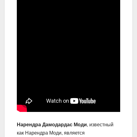
Нарендра Дамодардас Моди
, известный
как Нарендра Моди, является