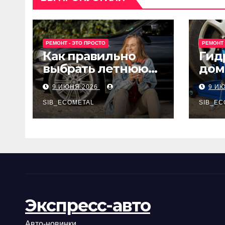
РЕМОНТ - ЭТО ПРОСТО
РЕМОНТ 
Как правильно
Гид
выбрать летнюю
дом
резину для
Epon
9 ИЮНЯ 2026
9 И
машины?
SIB_ECOMETAL
SIB_EC
Экспресс-авто
Авто-новинки