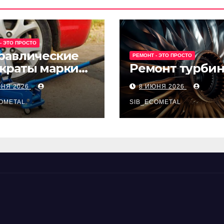
- ЭТО ПРОСТО
равлические
РЕМОНТ - ЭТО ПРОСТО
краты марки
Ремонт турби
t и Avk-line
ЮНЯ 2026
8 ИЮНЯ 2026
OMETAL
SIB_ECOMETAL