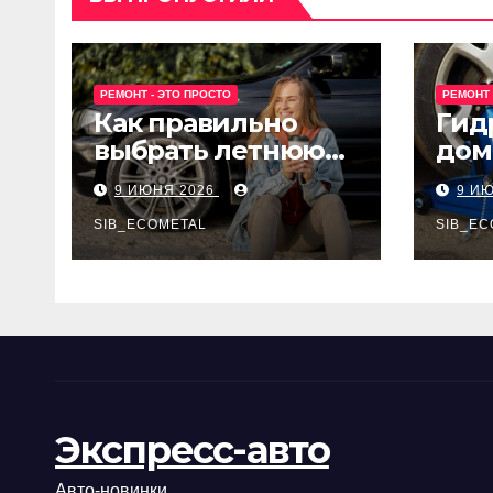
РЕМОНТ - ЭТО ПРОСТО
РЕМОНТ 
Как правильно
Гид
выбрать летнюю
дом
резину для
Epon
9 ИЮНЯ 2026
9 И
машины?
SIB_ECOMETAL
SIB_EC
Экспресс-авто
Авто-новинки