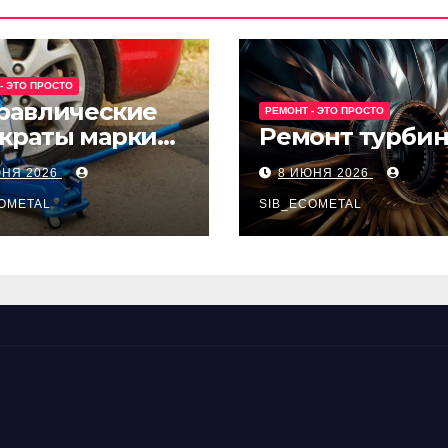
- ЭТО ПРОСТО
равлические
РЕМОНТ - ЭТО ПРОСТО
краты марки
Ремонт турби
t и Avk-line
ЮНЯ 2026
8 ИЮНЯ 2026
OMETAL
SIB_ECOMETAL