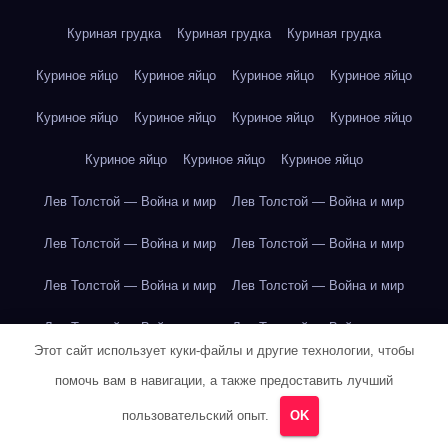
Куриная грудка
Куриная грудка
Куриная грудка
Куриное яйцо
Куриное яйцо
Куриное яйцо
Куриное яйцо
Куриное яйцо
Куриное яйцо
Куриное яйцо
Куриное яйцо
Куриное яйцо
Куриное яйцо
Куриное яйцо
Лев Толстой — Война и мир
Лев Толстой — Война и мир
Лев Толстой — Война и мир
Лев Толстой — Война и мир
Лев Толстой — Война и мир
Лев Толстой — Война и мир
Лев Толстой — Война и мир
Лев Толстой — Война и мир
Этот сайт использует куки-файлы и другие технологии, чтобы
Лев Толстой — Война и мир
Лев Толстой — Война и мир
помочь вам в навигации, а также предоставить лучший
Лев Толстой — Война и мир
Лев Толстой — Война и мир
пользовательский опыт.
OK