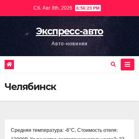
Перейти
Сб. Авг 8th, 2026
6:56:25 PM
к
содержимому
Экспресс-авто
Авто-новинки
Челябинск
Средняя температура: -6°C, Стоимость отеля: