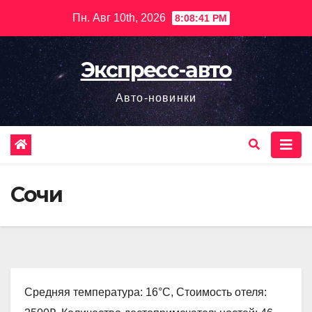
Перейти
Пн. Авг 10th, 2026
8:08:42 PM
к
содержимому
Экспресс-авто
Авто-новинки
Сочи
Средняя температура: 16°C, Стоимость отеля: