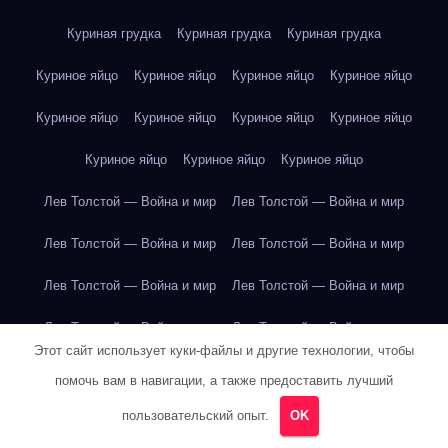
Куриная грудка
Куриная грудка
Куриная грудка
Куриное яйцо
Куриное яйцо
Куриное яйцо
Куриное яйцо
Куриное яйцо
Куриное яйцо
Куриное яйцо
Куриное яйцо
Куриное яйцо
Куриное яйцо
Куриное яйцо
Лев Толстой — Война и мир
Лев Толстой — Война и мир
Лев Толстой — Война и мир
Лев Толстой — Война и мир
Лев Толстой — Война и мир
Лев Толстой — Война и мир
Лев Толстой — Война и мир
Лев Толстой — Война и мир
Этот сайт использует куки-файлы и другие технологии, чтобы
Лев Толстой — Война и мир
Лев Толстой — Война и мир
помочь вам в навигации, а также предоставить лучший
Лев Толстой — Война и мир
Лев Толстой — Война и мир
пользовательский опыт.
OK