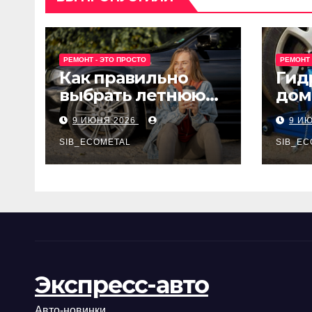
РЕМОНТ - ЭТО ПРОСТО
РЕМОНТ 
Как правильно
Гид
выбрать летнюю
дом
резину для
Epon
9 ИЮНЯ 2026
9 И
машины?
SIB_ECOMETAL
SIB_EC
Экспресс-авто
Авто-новинки