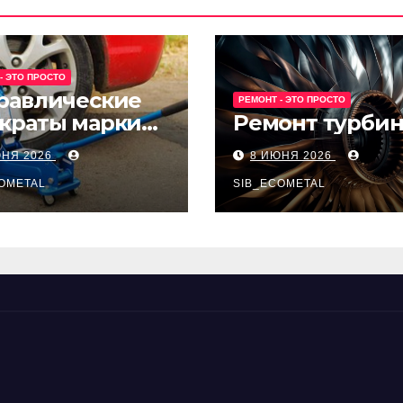
- ЭТО ПРОСТО
равлические
РЕМОНТ - ЭТО ПРОСТО
краты марки
Ремонт турби
t и Avk-line
ЮНЯ 2026
8 ИЮНЯ 2026
OMETAL
SIB_ECOMETAL