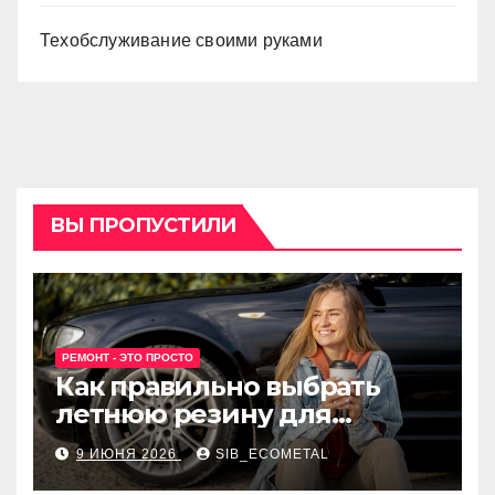
Техобслуживание своими руками
ВЫ ПРОПУСТИЛИ
РЕМОНТ - ЭТО ПРОСТО
Как правильно выбрать
летнюю резину для
машины?
9 ИЮНЯ 2026
SIB_ECOMETAL