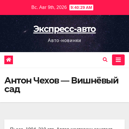
Перейти
Вс. Авг 9th, 2026
9:40:30 AM
к
содержимому
Экспресс-авто
Авто-новинки
Антон Чехов — Вишнёвый
сад