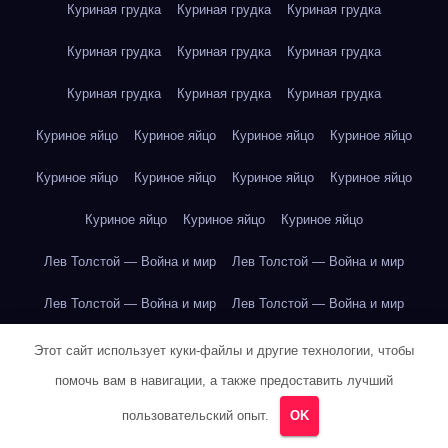
Куриная грудка
Куриная грудка
Куриная грудка
Куриная грудка
Куриная грудка
Куриная грудка
Куриная грудка
Куриная грудка
Куриная грудка
Куриное яйцо
Куриное яйцо
Куриное яйцо
Куриное яйцо
Куриное яйцо
Куриное яйцо
Куриное яйцо
Куриное яйцо
Куриное яйцо
Куриное яйцо
Куриное яйцо
Лев Толстой — Война и мир
Лев Толстой — Война и мир
Лев Толстой — Война и мир
Лев Толстой — Война и мир
Лев Толстой — Война и мир
Лев Толстой — Война и мир
Этот сайт использует куки-файлы и другие технологии, чтобы
помочь вам в навигации, а также предоставить лучший
Лев Толстой — Война и мир
Лев Толстой — Война и мир
пользовательский опыт.
OK
Лев Толстой — Война и мир
Лев Толстой — Война и мир