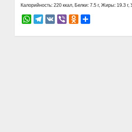
р
Калорийность: 220 ккал, Белки: 7.5 г, Жиры: 19.3 г, 
l
а
W
T
V
Vi
O
О
a
в
h
el
K
b
d
тп
s
и
at
e
er
n
р
s
т
s
gr
o
а
n
ь
A
a
kl
в
i
p
m
a
и
k
p
ss
ть
i
ni
ki