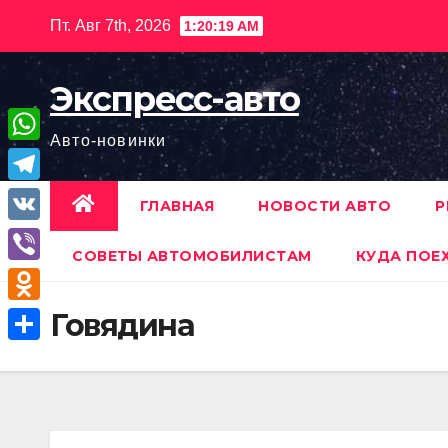
Перейти
Пт. Авг 7th, 2026
1:20:21 AM
к
содержимому
Экспресс-авто
Авто-новинки
W
h
T
ГЛАВНАЯ
НОВОСТИ АВТО
Р
a
e
V
t
СОВЕТЫ АВТОМОБИЛИСТАМ
КУДА ПОЕ
l
K
V
s
e
i
A
O
Говядина
g
b
p
d
r
О
e
p
n
a
т
r
o
m
п
k