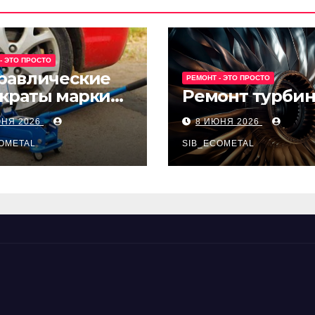
- ЭТО ПРОСТО
равлические
РЕМОНТ - ЭТО ПРОСТО
краты марки
Ремонт турби
t и Avk-line
ЮНЯ 2026
8 ИЮНЯ 2026
OMETAL
SIB_ECOMETAL