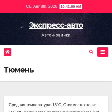
Перейти
Сб. Авг 8th, 2026
10:41:01 AM
к
содержимому
Экспресс-авто
Авто-новинки
Тюмень
Средняя температура: 13°C, Стоимость отеля: