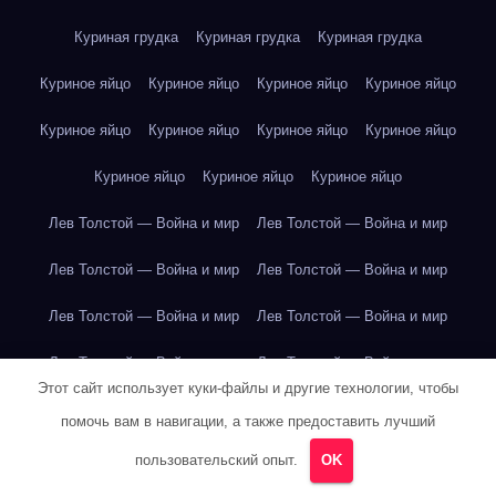
Куриная грудка
Куриная грудка
Куриная грудка
Куриное яйцо
Куриное яйцо
Куриное яйцо
Куриное яйцо
Куриное яйцо
Куриное яйцо
Куриное яйцо
Куриное яйцо
Куриное яйцо
Куриное яйцо
Куриное яйцо
Лев Толстой — Война и мир
Лев Толстой — Война и мир
Лев Толстой — Война и мир
Лев Толстой — Война и мир
Лев Толстой — Война и мир
Лев Толстой — Война и мир
Лев Толстой — Война и мир
Лев Толстой — Война и мир
Этот сайт использует куки-файлы и другие технологии, чтобы
Лев Толстой — Война и мир
Лев Толстой — Война и мир
помочь вам в навигации, а также предоставить лучший
Лев Толстой — Война и мир
Лев Толстой — Война и мир
пользовательский опыт.
OK