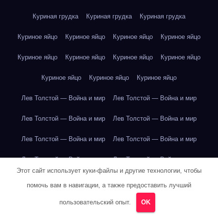
Куриная грудка
Куриная грудка
Куриная грудка
Куриное яйцо
Куриное яйцо
Куриное яйцо
Куриное яйцо
Куриное яйцо
Куриное яйцо
Куриное яйцо
Куриное яйцо
Куриное яйцо
Куриное яйцо
Куриное яйцо
Лев Толстой — Война и мир
Лев Толстой — Война и мир
Лев Толстой — Война и мир
Лев Толстой — Война и мир
Лев Толстой — Война и мир
Лев Толстой — Война и мир
Лев Толстой — Война и мир
Лев Толстой — Война и мир
Этот сайт использует куки-файлы и другие технологии, чтобы
Лев Толстой — Война и мир
Лев Толстой — Война и мир
помочь вам в навигации, а также предоставить лучший
Лев Толстой — Война и мир
Лев Толстой — Война и мир
пользовательский опыт.
OK