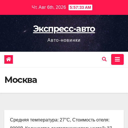
Перейти
Чт. Авг 6th, 2026
5:57:34 AM
к
содержимому
Экспресс-авто
Авто-новинки
Москва
Средняя температура: 27°C, Стоимость отеля: