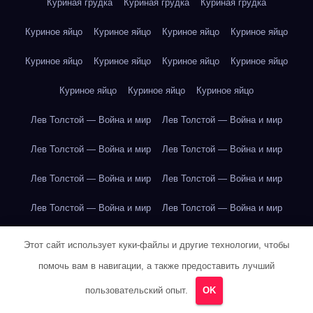
Куриная грудка
Куриная грудка
Куриная грудка
Куриное яйцо
Куриное яйцо
Куриное яйцо
Куриное яйцо
Куриное яйцо
Куриное яйцо
Куриное яйцо
Куриное яйцо
Куриное яйцо
Куриное яйцо
Куриное яйцо
Лев Толстой — Война и мир
Лев Толстой — Война и мир
Лев Толстой — Война и мир
Лев Толстой — Война и мир
Лев Толстой — Война и мир
Лев Толстой — Война и мир
Лев Толстой — Война и мир
Лев Толстой — Война и мир
Лев Толстой — Война и мир
Лев Толстой — Война и мир
Этот сайт использует куки-файлы и другие технологии, чтобы
помочь вам в навигации, а также предоставить лучший
Лев Толстой — Война и мир
Лев Толстой — Война и мир
пользовательский опыт.
OK
Лев Толстой — Война и мир
Лев Толстой — Война и мир