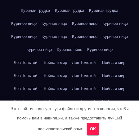
Куриная грудка
Куриная грудка
Куриная грудка
Куриное яйцо
Куриное яйцо
Куриное яйцо
Куриное яйцо
Куриное яйцо
Куриное яйцо
Куриное яйцо
Куриное яйцо
Куриное яйцо
Куриное яйцо
Куриное яйцо
Лев Толстой — Война и мир
Лев Толстой — Война и мир
Лев Толстой — Война и мир
Лев Толстой — Война и мир
Лев Толстой — Война и мир
Лев Толстой — Война и мир
Лев Толстой — Война и мир
Лев Толстой — Война и мир
Этот сайт использует куки-файлы и другие технологии, чтобы
Лев Толстой — Война и мир
Лев Толстой — Война и мир
помочь вам в навигации, а также предоставить лучший
Лев Толстой — Война и мир
Лев Толстой — Война и мир
пользовательский опыт.
OK