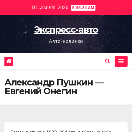
Перейти
Вс. Авг 9th, 2026
9:45:35 AM
к
содержимому
Экспресс-авто
Авто-новинки
Александр Пушкин —
Евгений Онегин