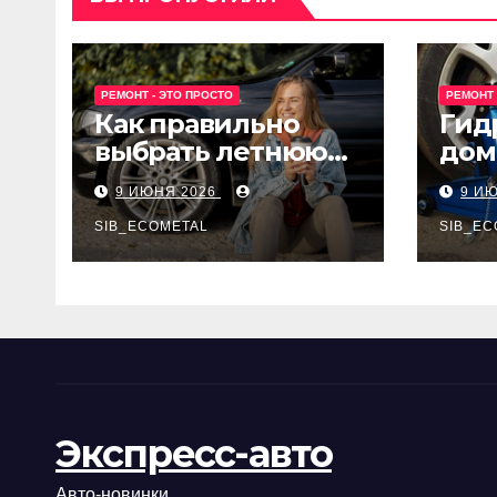
РЕМОНТ - ЭТО ПРОСТО
РЕМОНТ 
Как правильно
Гид
выбрать летнюю
дом
резину для
Epon
9 ИЮНЯ 2026
9 И
машины?
SIB_ECOMETAL
SIB_EC
Экспресс-авто
Авто-новинки