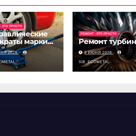
- ЭТО ПРОСТО
равлические
РЕМОНТ - ЭТО ПРОСТО
краты марки
Ремонт турби
t и Avk-line
ЮНЯ 2026
8 ИЮНЯ 2026
OMETAL
SIB_ECOMETAL