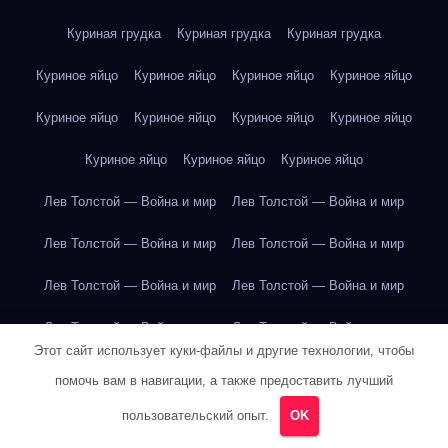
Куриная грудка
Куриная грудка
Куриная грудка
Куриное яйцо
Куриное яйцо
Куриное яйцо
Куриное яйцо
Куриное яйцо
Куриное яйцо
Куриное яйцо
Куриное яйцо
Куриное яйцо
Куриное яйцо
Куриное яйцо
Лев Толстой — Война и мир
Лев Толстой — Война и мир
Лев Толстой — Война и мир
Лев Толстой — Война и мир
Лев Толстой — Война и мир
Лев Толстой — Война и мир
Лев Толстой — Война и мир
Лев Толстой — Война и мир
Этот сайт использует куки-файлы и другие технологии, чтобы
Лев Толстой — Война и мир
Лев Толстой — Война и мир
помочь вам в навигации, а также предоставить лучший
Лев Толстой — Война и мир
Лев Толстой — Война и мир
пользовательский опыт.
OK