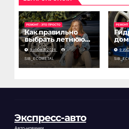
РЕМОНТ - ЭТО ПРОСТО
РЕМОНТ 
Как правильно
Гид
выбрать летнюю
дом
резину для
Epon
9 ИЮНЯ 2026
9 И
машины?
SIB_ECOMETAL
SIB_EC
Экспресс-авто
Авто-новинки