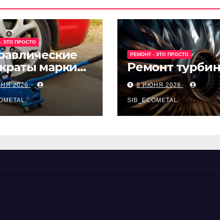
- ЭТО ПРОСТО
равлические
РЕМОНТ - ЭТО ПРОСТО
краты марки
Ремонт турби
t и Avk-line
ЮНЯ 2026
8 ИЮНЯ 2026
OMETAL
SIB_ECOMETAL