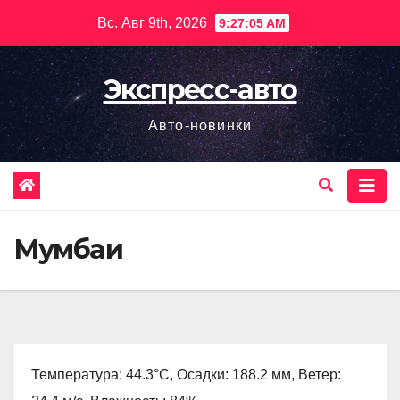
Перейти
Вс. Авг 9th, 2026
9:27:06 AM
к
содержимому
Экспресс-авто
Авто-новинки
Мумбаи
Температура: 44.3°C, Осадки: 188.2 мм, Ветер: