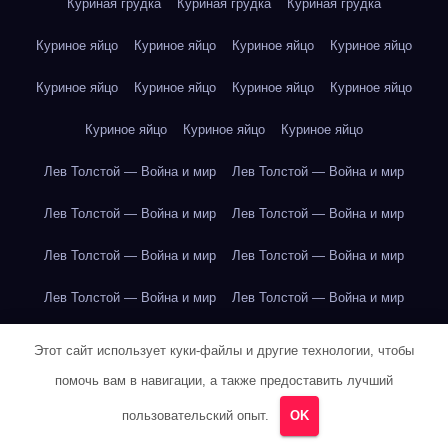
Куриная грудка
Куриная грудка
Куриная грудка
Куриное яйцо
Куриное яйцо
Куриное яйцо
Куриное яйцо
Куриное яйцо
Куриное яйцо
Куриное яйцо
Куриное яйцо
Куриное яйцо
Куриное яйцо
Куриное яйцо
Лев Толстой — Война и мир
Лев Толстой — Война и мир
Лев Толстой — Война и мир
Лев Толстой — Война и мир
Лев Толстой — Война и мир
Лев Толстой — Война и мир
Лев Толстой — Война и мир
Лев Толстой — Война и мир
Лев Толстой — Война и мир
Лев Толстой — Война и мир
Этот сайт использует куки-файлы и другие технологии, чтобы
помочь вам в навигации, а также предоставить лучший
Лев Толстой — Война и мир
Лев Толстой — Война и мир
пользовательский опыт.
OK
Лев Толстой — Война и мир
Лев Толстой — Война и мир