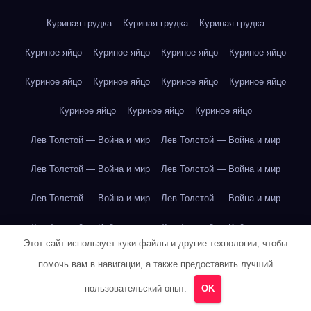
Куриная грудка
Куриная грудка
Куриная грудка
Куриное яйцо
Куриное яйцо
Куриное яйцо
Куриное яйцо
Куриное яйцо
Куриное яйцо
Куриное яйцо
Куриное яйцо
Куриное яйцо
Куриное яйцо
Куриное яйцо
Лев Толстой — Война и мир
Лев Толстой — Война и мир
Лев Толстой — Война и мир
Лев Толстой — Война и мир
Лев Толстой — Война и мир
Лев Толстой — Война и мир
Лев Толстой — Война и мир
Лев Толстой — Война и мир
Этот сайт использует куки-файлы и другие технологии, чтобы
Лев Толстой — Война и мир
Лев Толстой — Война и мир
помочь вам в навигации, а также предоставить лучший
Лев Толстой — Война и мир
Лев Толстой — Война и мир
пользовательский опыт.
OK