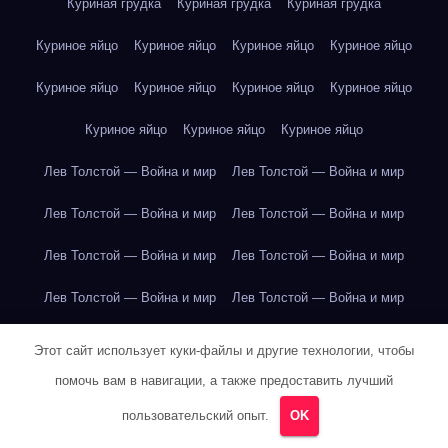
Куриная грудка
Куриная грудка
Куриная грудка
Куриное яйцо
Куриное яйцо
Куриное яйцо
Куриное яйцо
Куриное яйцо
Куриное яйцо
Куриное яйцо
Куриное яйцо
Куриное яйцо
Куриное яйцо
Куриное яйцо
Лев Толстой — Война и мир
Лев Толстой — Война и мир
Лев Толстой — Война и мир
Лев Толстой — Война и мир
Лев Толстой — Война и мир
Лев Толстой — Война и мир
Лев Толстой — Война и мир
Лев Толстой — Война и мир
Лев Толстой — Война и мир
Лев Толстой — Война и мир
Этот сайт использует куки-файлы и другие технологии, чтобы
помочь вам в навигации, а также предоставить лучший
Лев Толстой — Война и мир
Лев Толстой — Война и мир
пользовательский опыт.
OK
Лев Толстой — Война и мир
Лев Толстой — Война и мир