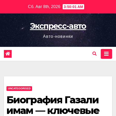
Перейти
Сб. Авг 8th, 2026
3:50:03 AM
к
содержимому
Экспресс-авто
Авто-новинки
UNCATEGORISED
Биография Газали
имам — ключевые