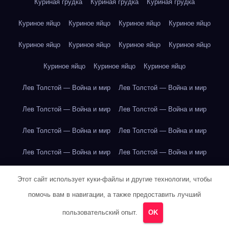
Куриная грудка
Куриная грудка
Куриная грудка
Куриное яйцо
Куриное яйцо
Куриное яйцо
Куриное яйцо
Куриное яйцо
Куриное яйцо
Куриное яйцо
Куриное яйцо
Куриное яйцо
Куриное яйцо
Куриное яйцо
Лев Толстой — Война и мир
Лев Толстой — Война и мир
Лев Толстой — Война и мир
Лев Толстой — Война и мир
Лев Толстой — Война и мир
Лев Толстой — Война и мир
Лев Толстой — Война и мир
Лев Толстой — Война и мир
Лев Толстой — Война и мир
Лев Толстой — Война и мир
Этот сайт использует куки-файлы и другие технологии, чтобы
помочь вам в навигации, а также предоставить лучший
Лев Толстой — Война и мир
Лев Толстой — Война и мир
пользовательский опыт.
OK
Лев Толстой — Война и мир
Лев Толстой — Война и мир