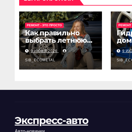
РЕМОНТ - ЭТО ПРОСТО
РЕМОНТ 
Как правильно
Гид
выбрать летнюю
дом
резину для
Epon
9 ИЮНЯ 2026
9 И
машины?
SIB_ECOMETAL
SIB_EC
Экспресс-авто
Авто-новинки