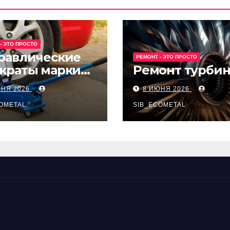
- ЭТО ПРОСТО
равлические
РЕМОНТ - ЭТО ПРОСТО
краты марки
Ремонт турби
t и Avk-line
ЮНЯ 2026
8 ИЮНЯ 2026
OMETAL
SIB_ECOMETAL