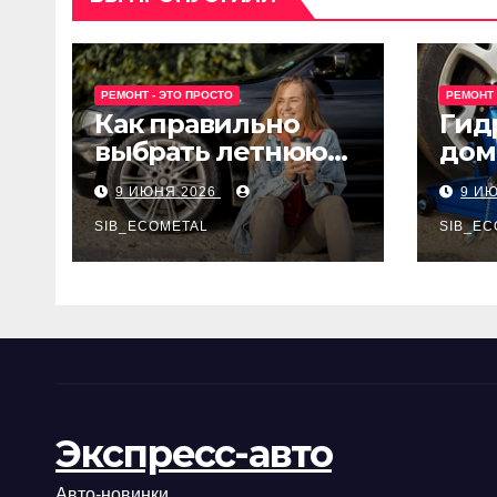
РЕМОНТ - ЭТО ПРОСТО
РЕМОНТ 
Как правильно
Гид
выбрать летнюю
дом
резину для
Epon
9 ИЮНЯ 2026
9 И
машины?
SIB_ECOMETAL
SIB_EC
Экспресс-авто
Авто-новинки