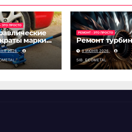
- ЭТО ПРОСТО
равлические
РЕМОНТ - ЭТО ПРОСТО
краты марки
Ремонт турби
t и Avk-line
ЮНЯ 2026
8 ИЮНЯ 2026
OMETAL
SIB_ECOMETAL