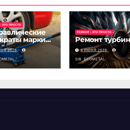
- ЭТО ПРОСТО
равлические
РЕМОНТ - ЭТО ПРОСТО
краты марки
Ремонт турби
t и Avk-line
ЮНЯ 2026
8 ИЮНЯ 2026
OMETAL
SIB_ECOMETAL