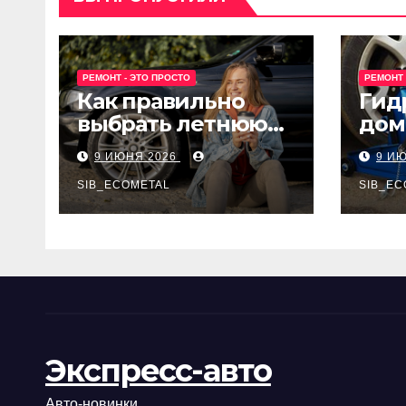
РЕМОНТ - ЭТО ПРОСТО
РЕМОНТ 
Как правильно
Гид
выбрать летнюю
дом
резину для
Epon
9 ИЮНЯ 2026
9 И
машины?
SIB_ECOMETAL
SIB_EC
Экспресс-авто
Авто-новинки