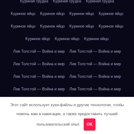
Куриная грудка
Куриная грудка
Куриная грудка
Куриное яйцо
Куриное яйцо
Куриное яйцо
Куриное яйцо
Куриное яйцо
Куриное яйцо
Куриное яйцо
Куриное яйцо
Куриное яйцо
Куриное яйцо
Куриное яйцо
Лев Толстой — Война и мир
Лев Толстой — Война и мир
Лев Толстой — Война и мир
Лев Толстой — Война и мир
Лев Толстой — Война и мир
Лев Толстой — Война и мир
Лев Толстой — Война и мир
Лев Толстой — Война и мир
Лев Толстой — Война и мир
Лев Толстой — Война и мир
Этот сайт использует куки-файлы и другие технологии, чтобы
помочь вам в навигации, а также предоставить лучший
Лев Толстой — Война и мир
Лев Толстой — Война и мир
пользовательский опыт.
OK
Лев Толстой — Война и мир
Лев Толстой — Война и мир