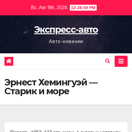
Перейти
Вс. Авг 9th, 2026
12:29:00 PM
к
содержимому
Экспресс-авто
Авто-новинки
Эрнест Хемингуэй —
Старик и море