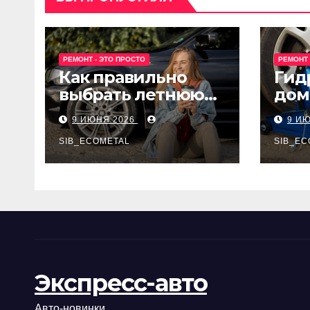
РЕМОНТ - ЭТО ПРОСТО
РЕМОНТ 
Как правильно
Гид
выбрать летнюю
дом
резину для
Epon
9 ИЮНЯ 2026
9 И
машины?
SIB_ECOMETAL
SIB_EC
Экспресс-авто
Авто-новинки