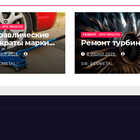
- ЭТО ПРОСТО
равлические
РЕМОНТ - ЭТО ПРОСТО
краты марки
Ремонт турби
t и Avk-line
ЮНЯ 2026
8 ИЮНЯ 2026
OMETAL
SIB_ECOMETAL