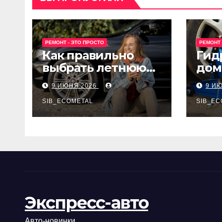
РЕМОНТ - ЭТО ПРОСТО
РЕМОНТ 
Как правильно
Гид
выбрать летнюю
дом
резину для
Epon
9 ИЮНЯ 2026
9 И
машины?
SIB_ECOMETAL
SIB_EC
Экспресс-авто
Авто-новинки