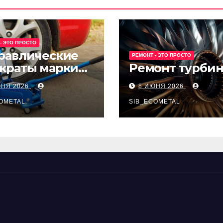
- ЭТО ПРОСТО
равлические
РЕМОНТ - ЭТО ПРОСТО
краты марки
Ремонт турби
t и Avk-line
ЮНЯ 2026
8 ИЮНЯ 2026
OMETAL
SIB_ECOMETAL