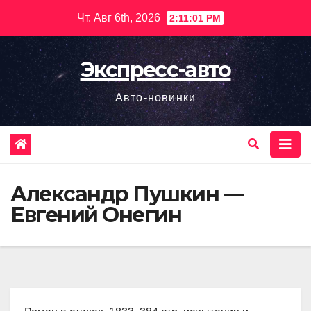
Перейти
Чт. Авг 6th, 2026
2:11:02 PM
к
содержимому
Экспресс-авто
Авто-новинки
Александр Пушкин —
Евгений Онегин