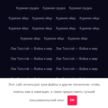
Куриная грудка
Куриная грудка
Куриная грудка
Куриное яйцо
Куриное яйцо
Куриное яйцо
Куриное яйцо
Куриное яйцо
Куриное яйцо
Куриное яйцо
Куриное яйцо
Куриное яйцо
Куриное яйцо
Куриное яйцо
Лев Толстой — Война и мир
Лев Толстой — Война и мир
Лев Толстой — Война и мир
Лев Толстой — Война и мир
Лев Толстой — Война и мир
Лев Толстой — Война и мир
Лев Толстой — Война и мир
Лев Толстой — Война и мир
Этот сайт использует куки-файлы и другие технологии, чтобы
Лев Толстой — Война и мир
Лев Толстой — Война и мир
помочь вам в навигации, а также предоставить лучший
Лев Толстой — Война и мир
Лев Толстой — Война и мир
пользовательский опыт.
OK