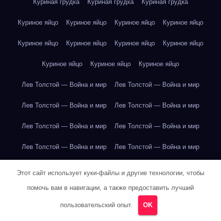
Куриная грудка
Куриная грудка
Куриная грудка
Куриное яйцо
Куриное яйцо
Куриное яйцо
Куриное яйцо
Куриное яйцо
Куриное яйцо
Куриное яйцо
Куриное яйцо
Куриное яйцо
Куриное яйцо
Куриное яйцо
Лев Толстой — Война и мир
Лев Толстой — Война и мир
Лев Толстой — Война и мир
Лев Толстой — Война и мир
Лев Толстой — Война и мир
Лев Толстой — Война и мир
Лев Толстой — Война и мир
Лев Толстой — Война и мир
Лев Толстой — Война и мир
Лев Толстой — Война и мир
Этот сайт использует куки-файлы и другие технологии, чтобы
помочь вам в навигации, а также предоставить лучший
Лев Толстой — Война и мир
Лев Толстой — Война и мир
пользовательский опыт.
OK
Лев Толстой — Война и мир
Лев Толстой — Война и мир