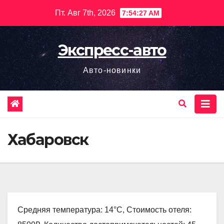
Перейти
Пт. Авг 7th, 2026
7:54:28 AM
к
содержимому
Экспресс-авто
Авто-новинки
Хабаровск
Средняя температура: 14°C, Стоимость отеля: