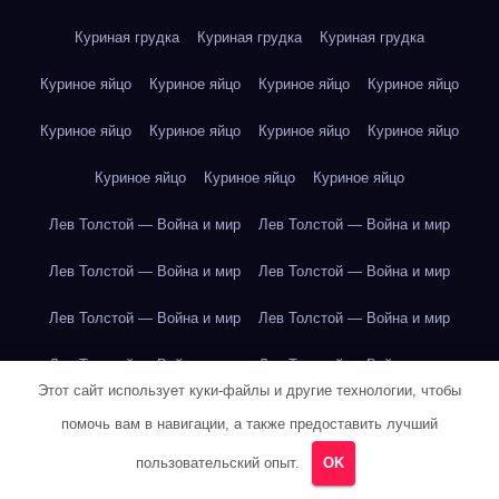
Куриная грудка
Куриная грудка
Куриная грудка
Куриное яйцо
Куриное яйцо
Куриное яйцо
Куриное яйцо
Куриное яйцо
Куриное яйцо
Куриное яйцо
Куриное яйцо
Куриное яйцо
Куриное яйцо
Куриное яйцо
Лев Толстой — Война и мир
Лев Толстой — Война и мир
Лев Толстой — Война и мир
Лев Толстой — Война и мир
Лев Толстой — Война и мир
Лев Толстой — Война и мир
Лев Толстой — Война и мир
Лев Толстой — Война и мир
Этот сайт использует куки-файлы и другие технологии, чтобы
Лев Толстой — Война и мир
Лев Толстой — Война и мир
помочь вам в навигации, а также предоставить лучший
Лев Толстой — Война и мир
Лев Толстой — Война и мир
пользовательский опыт.
OK