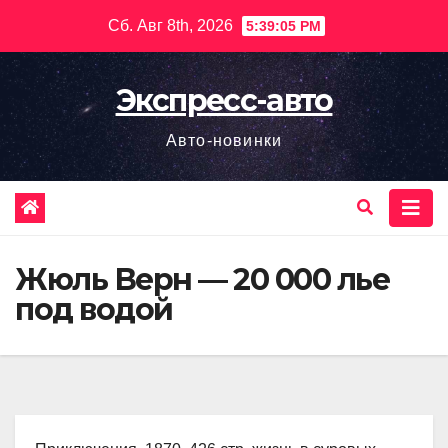
Перейти
Сб. Авг 8th, 2026
5:39:06 PM
к
содержимому
Экспресс-авто
Авто-новинки
Жюль Верн — 20 000 лье
под водой