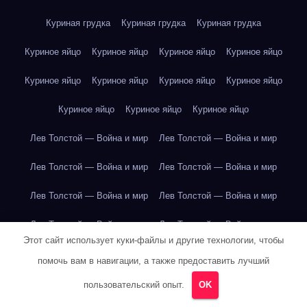
Куриная грудка
Куриная грудка
Куриная грудка
Куриное яйцо
Куриное яйцо
Куриное яйцо
Куриное яйцо
Куриное яйцо
Куриное яйцо
Куриное яйцо
Куриное яйцо
Куриное яйцо
Куриное яйцо
Куриное яйцо
Лев Толстой — Война и мир
Лев Толстой — Война и мир
Лев Толстой — Война и мир
Лев Толстой — Война и мир
Лев Толстой — Война и мир
Лев Толстой — Война и мир
Лев Толстой — Война и мир
Лев Толстой — Война и мир
Этот сайт использует куки-файлы и другие технологии, чтобы
Лев Толстой — Война и мир
Лев Толстой — Война и мир
помочь вам в навигации, а также предоставить лучший
Лев Толстой — Война и мир
Лев Толстой — Война и мир
пользовательский опыт.
OK