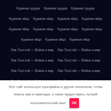
Куриная грудка
Куриная грудка
Куриная грудка
Куриное яйцо
Куриное яйцо
Куриное яйцо
Куриное яйцо
Куриное яйцо
Куриное яйцо
Куриное яйцо
Куриное яйцо
Куриное яйцо
Куриное яйцо
Куриное яйцо
Лев Толстой — Война и мир
Лев Толстой — Война и мир
Лев Толстой — Война и мир
Лев Толстой — Война и мир
Лев Толстой — Война и мир
Лев Толстой — Война и мир
Лев Толстой — Война и мир
Лев Толстой — Война и мир
Этот сайт использует куки-файлы и другие технологии, чтобы
Лев Толстой — Война и мир
Лев Толстой — Война и мир
помочь вам в навигации, а также предоставить лучший
Лев Толстой — Война и мир
Лев Толстой — Война и мир
пользовательский опыт.
OK