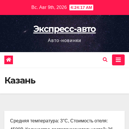
Перейти
Вс. Авг 9th, 2026
4:24:18 AM
к
содержимому
Экспресс-авто
Авто-новинки
Казань
Средняя температура: 3°C, Стоимость отеля: