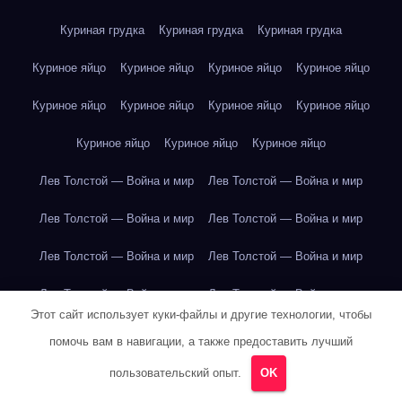
Куриная грудка
Куриная грудка
Куриная грудка
Куриное яйцо
Куриное яйцо
Куриное яйцо
Куриное яйцо
Куриное яйцо
Куриное яйцо
Куриное яйцо
Куриное яйцо
Куриное яйцо
Куриное яйцо
Куриное яйцо
Лев Толстой — Война и мир
Лев Толстой — Война и мир
Лев Толстой — Война и мир
Лев Толстой — Война и мир
Лев Толстой — Война и мир
Лев Толстой — Война и мир
Лев Толстой — Война и мир
Лев Толстой — Война и мир
Этот сайт использует куки-файлы и другие технологии, чтобы
Лев Толстой — Война и мир
Лев Толстой — Война и мир
помочь вам в навигации, а также предоставить лучший
Лев Толстой — Война и мир
Лев Толстой — Война и мир
пользовательский опыт.
OK