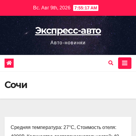
Перейти
Вс. Авг 9th, 2026
7:55:19 AM
к
содержимому
Экспресс-авто
Авто-новинки
Сочи
Средняя температура: 27°C, Стоимость отеля: