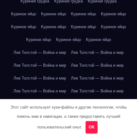
Куриная грудка
Куриная грудка
Куриная грудка
Куриное яйцо
Куриное яйцо
Куриное яйцо
Куриное яйцо
Куриное яйцо
Куриное яйцо
Куриное яйцо
Куриное яйцо
Куриное яйцо
Куриное яйцо
Куриное яйцо
Лев Толстой — Война и мир
Лев Толстой — Война и мир
Лев Толстой — Война и мир
Лев Толстой — Война и мир
Лев Толстой — Война и мир
Лев Толстой — Война и мир
Лев Толстой — Война и мир
Лев Толстой — Война и мир
Лев Толстой — Война и мир
Лев Толстой — Война и мир
Этот сайт использует куки-файлы и другие технологии, чтобы
помочь вам в навигации, а также предоставить лучший
Лев Толстой — Война и мир
Лев Толстой — Война и мир
пользовательский опыт.
OK
Лев Толстой — Война и мир
Лев Толстой — Война и мир