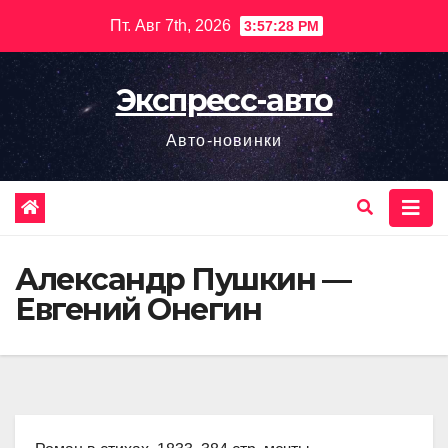
Перейти
Пт. Авг 7th, 2026
3:57:29 PM
к
содержимому
Экспресс-авто
Авто-новинки
Александр Пушкин —
Евгений Онегин