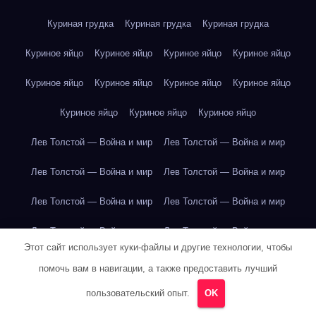
Куриная грудка
Куриная грудка
Куриная грудка
Куриное яйцо
Куриное яйцо
Куриное яйцо
Куриное яйцо
Куриное яйцо
Куриное яйцо
Куриное яйцо
Куриное яйцо
Куриное яйцо
Куриное яйцо
Куриное яйцо
Лев Толстой — Война и мир
Лев Толстой — Война и мир
Лев Толстой — Война и мир
Лев Толстой — Война и мир
Лев Толстой — Война и мир
Лев Толстой — Война и мир
Лев Толстой — Война и мир
Лев Толстой — Война и мир
Этот сайт использует куки-файлы и другие технологии, чтобы
Лев Толстой — Война и мир
Лев Толстой — Война и мир
помочь вам в навигации, а также предоставить лучший
Лев Толстой — Война и мир
Лев Толстой — Война и мир
пользовательский опыт.
OK