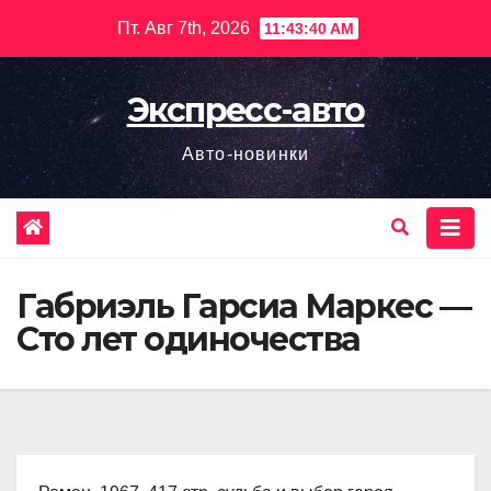
Перейти
Пт. Авг 7th, 2026
11:43:41 AM
к
содержимому
Экспресс-авто
Авто-новинки
Габриэль Гарсиа Маркес —
Сто лет одиночества