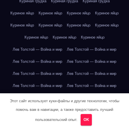
Куриная грудка
Куриная грудка
Куриная грудка
Куриное яйцо
Куриное яйцо
Куриное яйцо
Куриное яйцо
Куриное яйцо
Куриное яйцо
Куриное яйцо
Куриное яйцо
Куриное яйцо
Куриное яйцо
Куриное яйцо
Лев Толстой — Война и мир
Лев Толстой — Война и мир
Лев Толстой — Война и мир
Лев Толстой — Война и мир
Лев Толстой — Война и мир
Лев Толстой — Война и мир
Лев Толстой — Война и мир
Лев Толстой — Война и мир
Лев Толстой — Война и мир
Лев Толстой — Война и мир
Этот сайт использует куки-файлы и другие технологии, чтобы
помочь вам в навигации, а также предоставить лучший
Лев Толстой — Война и мир
Лев Толстой — Война и мир
пользовательский опыт.
OK
Лев Толстой — Война и мир
Лев Толстой — Война и мир