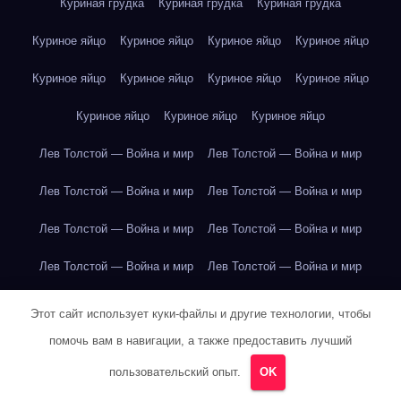
Куриная грудка
Куриная грудка
Куриная грудка
Куриное яйцо
Куриное яйцо
Куриное яйцо
Куриное яйцо
Куриное яйцо
Куриное яйцо
Куриное яйцо
Куриное яйцо
Куриное яйцо
Куриное яйцо
Куриное яйцо
Лев Толстой — Война и мир
Лев Толстой — Война и мир
Лев Толстой — Война и мир
Лев Толстой — Война и мир
Лев Толстой — Война и мир
Лев Толстой — Война и мир
Лев Толстой — Война и мир
Лев Толстой — Война и мир
Лев Толстой — Война и мир
Лев Толстой — Война и мир
Этот сайт использует куки-файлы и другие технологии, чтобы
помочь вам в навигации, а также предоставить лучший
Лев Толстой — Война и мир
Лев Толстой — Война и мир
пользовательский опыт.
OK
Лев Толстой — Война и мир
Лев Толстой — Война и мир