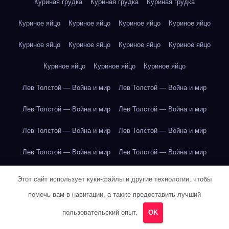
Куриная грудка
Куриная грудка
Куриная грудка
Куриное яйцо
Куриное яйцо
Куриное яйцо
Куриное яйцо
Куриное яйцо
Куриное яйцо
Куриное яйцо
Куриное яйцо
Куриное яйцо
Куриное яйцо
Куриное яйцо
Лев Толстой — Война и мир
Лев Толстой — Война и мир
Лев Толстой — Война и мир
Лев Толстой — Война и мир
Лев Толстой — Война и мир
Лев Толстой — Война и мир
Лев Толстой — Война и мир
Лев Толстой — Война и мир
Лев Толстой — Война и мир
Лев Толстой — Война и мир
Этот сайт использует куки-файлы и другие технологии, чтобы
помочь вам в навигации, а также предоставить лучший
Лев Толстой — Война и мир
Лев Толстой — Война и мир
пользовательский опыт.
OK
Лев Толстой — Война и мир
Лев Толстой — Война и мир