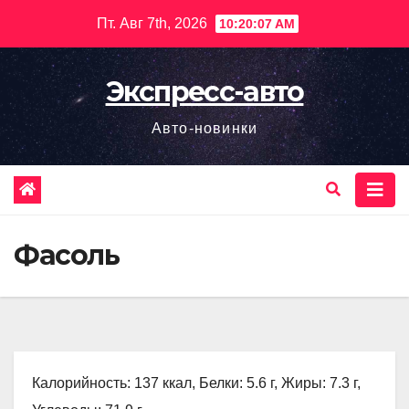
Перейти
Пт. Авг 7th, 2026
10:20:08 AM
к
содержимому
Экспресс-авто
Авто-новинки
Фасоль
Калорийность: 137 ккал, Белки: 5.6 г, Жиры: 7.3 г,