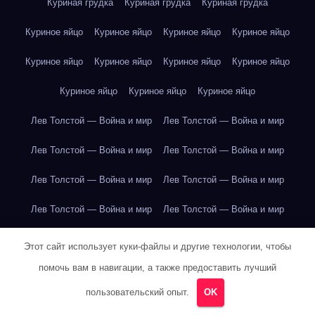
Куриная грудка
Куриная грудка
Куриная грудка
Куриное яйцо
Куриное яйцо
Куриное яйцо
Куриное яйцо
Куриное яйцо
Куриное яйцо
Куриное яйцо
Куриное яйцо
Куриное яйцо
Куриное яйцо
Куриное яйцо
Лев Толстой — Война и мир
Лев Толстой — Война и мир
Лев Толстой — Война и мир
Лев Толстой — Война и мир
Лев Толстой — Война и мир
Лев Толстой — Война и мир
Лев Толстой — Война и мир
Лев Толстой — Война и мир
Лев Толстой — Война и мир
Лев Толстой — Война и мир
Этот сайт использует куки-файлы и другие технологии, чтобы
помочь вам в навигации, а также предоставить лучший
Лев Толстой — Война и мир
Лев Толстой — Война и мир
пользовательский опыт.
OK
Лев Толстой — Война и мир
Лев Толстой — Война и мир