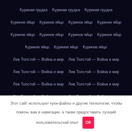
Куриная грудка
Куриная грудка
Куриная грудка
Куриное яйцо
Куриное яйцо
Куриное яйцо
Куриное яйцо
Куриное яйцо
Куриное яйцо
Куриное яйцо
Куриное яйцо
Куриное яйцо
Куриное яйцо
Куриное яйцо
Лев Толстой — Война и мир
Лев Толстой — Война и мир
Лев Толстой — Война и мир
Лев Толстой — Война и мир
Лев Толстой — Война и мир
Лев Толстой — Война и мир
Лев Толстой — Война и мир
Лев Толстой — Война и мир
Этот сайт использует куки-файлы и другие технологии, чтобы
Лев Толстой — Война и мир
Лев Толстой — Война и мир
помочь вам в навигации, а также предоставить лучший
Лев Толстой — Война и мир
Лев Толстой — Война и мир
пользовательский опыт.
OK