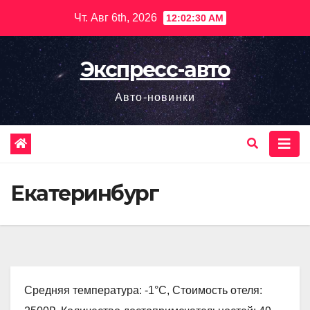
Перейти
Чт. Авг 6th, 2026
12:02:32 AM
к
содержимому
Экспресс-авто
Авто-новинки
Екатеринбург
Средняя температура: -1°C, Стоимость отеля: