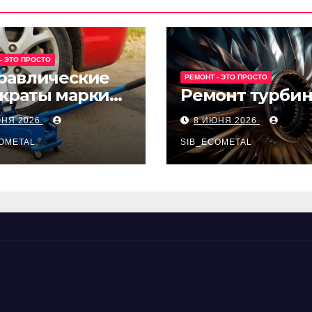
- ЭТО ПРОСТО
равлические
РЕМОНТ - ЭТО ПРОСТО
краты марки
Ремонт турби
t и Avk-line
ЮНЯ 2026
8 ИЮНЯ 2026
OMETAL
SIB_ECOMETAL