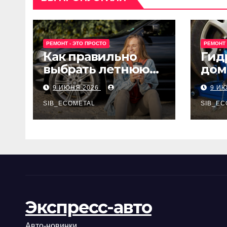
РЕМОНТ - ЭТО ПРОСТО
РЕМОНТ 
Как правильно
Гид
выбрать летнюю
дом
резину для
Epon
9 ИЮНЯ 2026
9 И
машины?
SIB_ECOMETAL
SIB_EC
Экспресс-авто
Авто-новинки