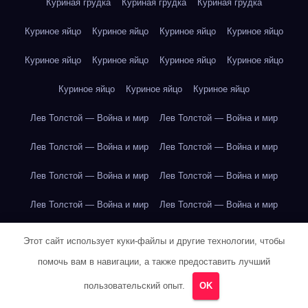
Куриная грудка
Куриная грудка
Куриная грудка
Куриное яйцо
Куриное яйцо
Куриное яйцо
Куриное яйцо
Куриное яйцо
Куриное яйцо
Куриное яйцо
Куриное яйцо
Куриное яйцо
Куриное яйцо
Куриное яйцо
Лев Толстой — Война и мир
Лев Толстой — Война и мир
Лев Толстой — Война и мир
Лев Толстой — Война и мир
Лев Толстой — Война и мир
Лев Толстой — Война и мир
Лев Толстой — Война и мир
Лев Толстой — Война и мир
Лев Толстой — Война и мир
Лев Толстой — Война и мир
Этот сайт использует куки-файлы и другие технологии, чтобы
помочь вам в навигации, а также предоставить лучший
Лев Толстой — Война и мир
Лев Толстой — Война и мир
пользовательский опыт.
OK
Лев Толстой — Война и мир
Лев Толстой — Война и мир