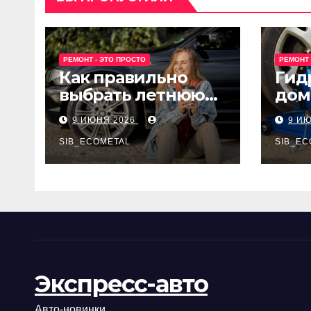
РЕМОНТ - ЭТО ПРОСТО
РЕМОНТ 
Как правильно
Гид
выбрать летнюю
дом
резину для
Epon
9 ИЮНЯ 2026
9 И
машины?
SIB_ECOMETAL
SIB_EC
Экспресс-авто
Авто-новинки