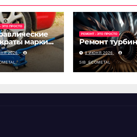
- ЭТО ПРОСТО
равлические
РЕМОНТ - ЭТО ПРОСТО
краты марки
Ремонт турби
t и Avk-line
ЮНЯ 2026
8 ИЮНЯ 2026
OMETAL
SIB_ECOMETAL