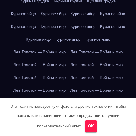
Куриная грудка
Куриная грудка
Куриная грудка
Куриное яйцо
Куриное яйцо
Куриное яйцо
Куриное яйцо
Куриное яйцо
Куриное яйцо
Куриное яйцо
Куриное яйцо
Куриное яйцо
Куриное яйцо
Куриное яйцо
Лев Толстой — Война и мир
Лев Толстой — Война и мир
Лев Толстой — Война и мир
Лев Толстой — Война и мир
Лев Толстой — Война и мир
Лев Толстой — Война и мир
Лев Толстой — Война и мир
Лев Толстой — Война и мир
Лев Толстой — Война и мир
Лев Толстой — Война и мир
Этот сайт использует куки-файлы и другие технологии, чтобы
помочь вам в навигации, а также предоставить лучший
Лев Толстой — Война и мир
Лев Толстой — Война и мир
пользовательский опыт.
OK
Лев Толстой — Война и мир
Лев Толстой — Война и мир