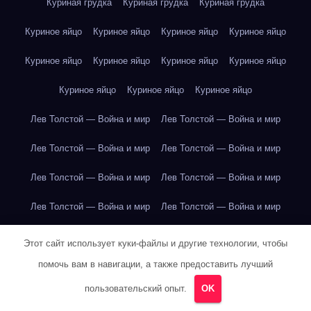
Куриная грудка
Куриная грудка
Куриная грудка
Куриное яйцо
Куриное яйцо
Куриное яйцо
Куриное яйцо
Куриное яйцо
Куриное яйцо
Куриное яйцо
Куриное яйцо
Куриное яйцо
Куриное яйцо
Куриное яйцо
Лев Толстой — Война и мир
Лев Толстой — Война и мир
Лев Толстой — Война и мир
Лев Толстой — Война и мир
Лев Толстой — Война и мир
Лев Толстой — Война и мир
Лев Толстой — Война и мир
Лев Толстой — Война и мир
Лев Толстой — Война и мир
Лев Толстой — Война и мир
Этот сайт использует куки-файлы и другие технологии, чтобы
помочь вам в навигации, а также предоставить лучший
Лев Толстой — Война и мир
Лев Толстой — Война и мир
пользовательский опыт.
OK
Лев Толстой — Война и мир
Лев Толстой — Война и мир