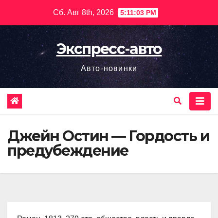
Перейти
Сб. Авг 8th, 2026
5:11:04 PM
к
содержимому
Экспресс-авто
Авто-новинки
Джейн Остин — Гордость и
предубеждение